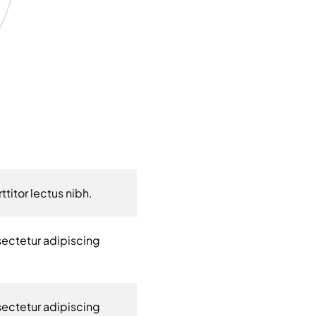
titor lectus nibh.
sectetur adipiscing
sectetur adipiscing