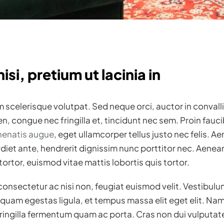
isi, pretium ut lacinia in
am scelerisque volutpat. Sed neque orci, auctor in convall
n, congue nec fringilla et, tincidunt nec sem. Proin fauci
enenatis augue
, eget ullamcorper tellus justo nec felis. Ae
t ante, hendrerit dignissim nunc porttitor nec. Aenean f
tortor, euismod vitae mattis lobortis quis tortor.
nsectetur ac nisi non, feugiat euismod velit. Vestibulu
 quam egestas ligula, et tempus massa elit eget elit. N
fringilla fermentum quam ac porta. Cras non dui vulputat