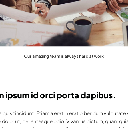
Our amazing team is always hard at work
n ipsum id orci porta dapibus.
us quis tincidunt. Etiam a erat in erat bibendum vulputate 
e dolor ut, pellentesque odio. Vivamus dictum, quam quis 