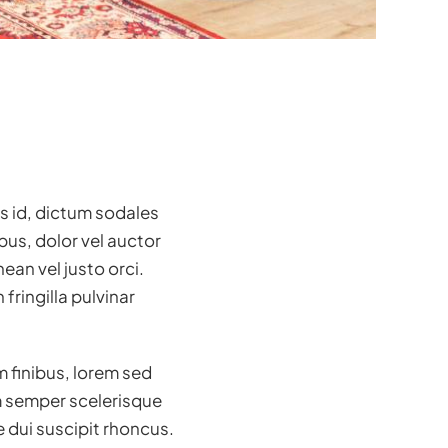
is id, dictum sodales
bus, dolor vel auctor
nean vel justo orci.
ringilla pulvinar
m finibus, lorem sed
am semper scelerisque
e dui suscipit rhoncus.