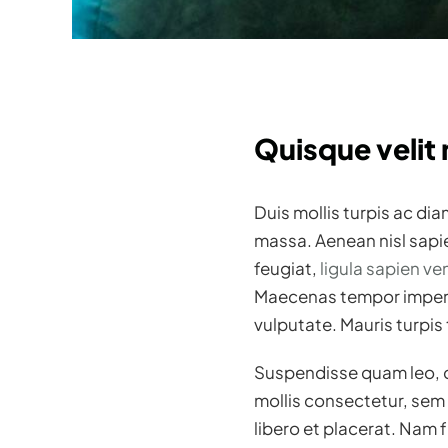
Quisque velit n
Duis mollis turpis ac di
massa. Aenean nisl sapie
feugiat,
ligula sapien v
Maecenas tempor imperdie
vulputate. Mauris turpis 
Suspendisse quam leo, co
mollis consectetur, sem
libero et placerat. Nam 