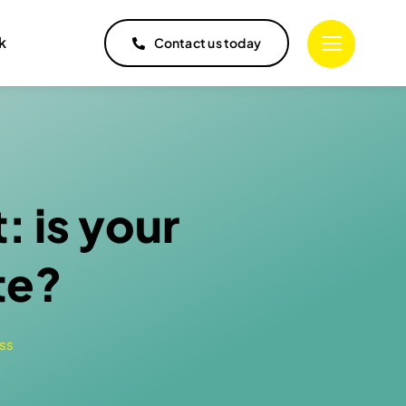
k
Contact us today
: is your
te?
ss