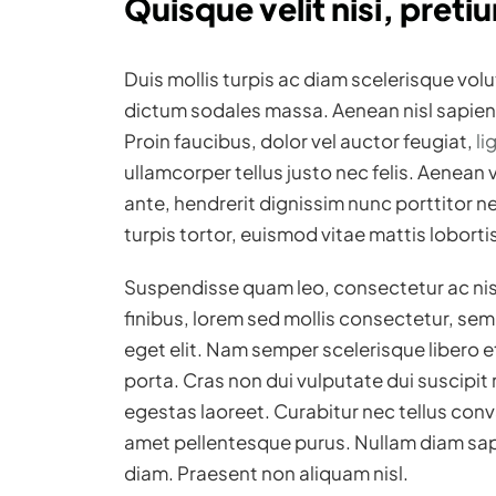
Quisque velit nisi, pretiu
Duis mollis turpis ac diam scelerisque volu
dictum sodales massa. Aenean nisl sapien, 
Proin faucibus, dolor vel auctor feugiat,
li
ullamcorper tellus justo nec felis. Aenean
ante, hendrerit dignissim nunc porttitor ne
turpis tortor, euismod vitae mattis lobortis
Suspendisse quam leo, consectetur ac nisi
finibus, lorem sed mollis consectetur, se
eget elit. Nam semper scelerisque libero 
porta. Cras non dui vulputate dui suscipi
egestas laoreet. Curabitur nec tellus convall
amet pellentesque purus. Nullam diam sapi
diam. Praesent non aliquam nisl.