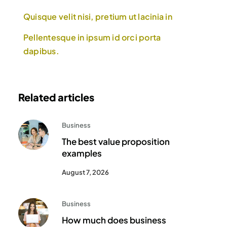
Quisque velit nisi, pretium ut lacinia in
Pellentesque in ipsum id orci porta
dapibus.
Related articles
Business
The best value proposition
examples
August 7, 2026
Business
How much does business