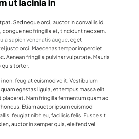
m ut lacinia in
tpat. Sed neque orci, auctor in convallis id,
congue nec fringilla et, tincidunt nec sem.
gula sapien venenatis augue
, eget
 vel justo orci. Maecenas tempor imperdiet
c. Aenean fringilla pulvinar vulputate. Mauris
 quis tortor.
 non, feugiat euismod velit. Vestibulum
m quam egestas ligula, et tempus massa elit
et placerat. Nam fringilla fermentum quam ac
t rhoncus. Etiam auctor ipsum euismod
is, feugiat nibh eu, facilisis felis. Fusce sit
en, auctor in semper quis, eleifend vel