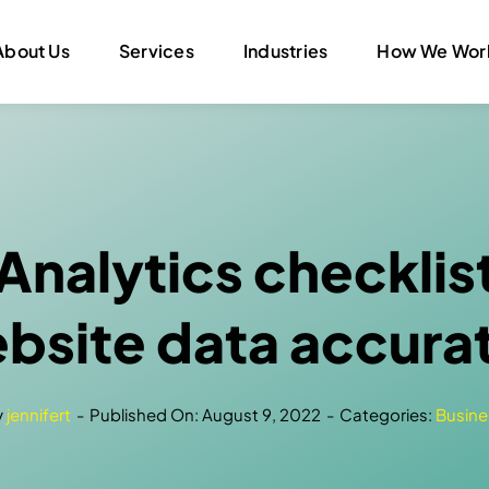
About Us
Services
Industries
How We Wor
nalytics checklist
bsite data accura
y
jennifert
-
Published On: August 9, 2022
-
Categories:
Busine