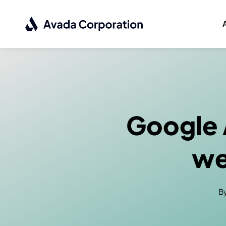
Skip
to
content
Google A
we
B